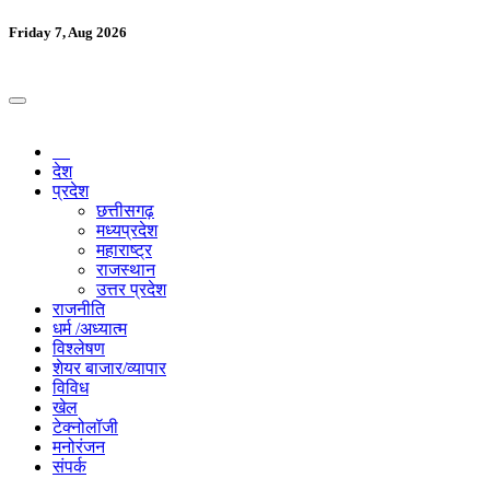
Friday 7, Aug 2026
देश
प्रदेश
छत्तीसगढ़
मध्यप्रदेश
महाराष्ट्र
राजस्थान
उत्तर प्रदेश
राजनीति
धर्म /अध्यात्म
विश्लेषण
शेयर बाजार/व्यापार
विविध
खेल
टेक्नोलॉजी
मनोरंजन
संपर्क