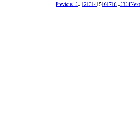
Previous
1
2
...
12
13
14
15
16
17
18
...
23
24
Next