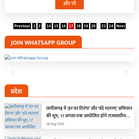
और भी
Previous
1
2
...
14
15
16
17
18
19
20
...
23
24
Next
JOIN WHATSAPP GROUP
Previous
Next
प्रदेश
छत्तीसगढ़ में ‘हर घर तिरंगा’ और ‘वंदे मातरम्’ अभियान
की धूम, 17 अगस्त तक आयोजित होंगे राज्यस्तरीय
देशभक्ति कार्यक्रम
08-Aug-2026