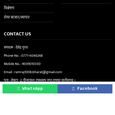
विश्लेषण
शेयर बाजार/व्यापार
CONTACT US
संपादक : देवेंद्र गुप्ता
Phone No. :
0771-4046268
Mobile No. :
9039010330
Email :
ramraj1008.bharat@gmail.com
पता : सेक्टर -2, दीनदयाल उपाध्याय नगर,रायपुर छत्तीसगढ़ ।
सिटी ऑफिस "रामराज" - सेंट्रल स्कूल के पास, सेक्टर
WhatsApp
Facebook
4, दीनदयाल उपाध्याय नगर, रायपुर (छत्तीसगढ़)
Copyright © 2021-2026. Ram Raj | All Rights Reserved.