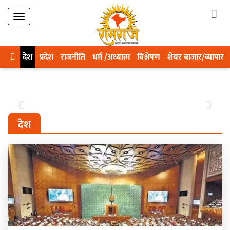
देश
प्रदेश
राजनीति
धर्म /अध्यात्म
विश्लेषण
शेयर बाजार/व्यापार
Previous
Next
देश