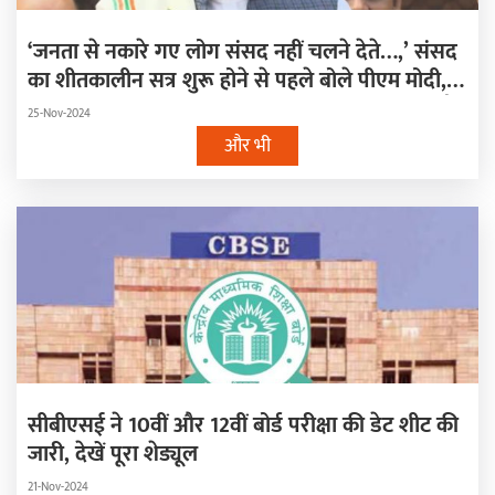
‘जनता से नकारे गए लोग संसद नहीं चलने देते…,’ संसद
का शीतकालीन सत्र शुरू होने से पहले बोले पीएम मोदी,
कहा- स्वार्थ के लिए संसद में मुठ्ठीभर लोग हुडदंग करते हैं
25-Nov-2024
और भी
सीबीएसई ने 10वीं और 12वीं बोर्ड परीक्षा की डेट शीट की
जारी, देखें पूरा शेड्यूल
21-Nov-2024