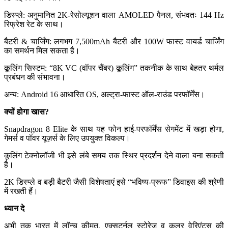
डिस्प्ले: अनुमानित 2K-रेसोल्यूशन वाला AMOLED पैनल, संभवतः 144 Hz
रिफ्रेश रेट के साथ।
बैटरी & चार्जिंग: लगभग 7,500mAh बैटरी और 100W फास्ट वायर्ड चार्जिंग
का समर्थन मिल सकता है।
कूलिंग सिस्टम: “8K VC (वॉपर चैंबर) कूलिंग” तकनीक के साथ बेहतर थर्मल
प्रबंधन की संभावना।
अन्य: Android 16 आधारित OS, अल्ट्रा-फास्ट ऑल-राउंड परफॉर्मेंस।
क्यों होगा खास?
Snapdragon 8 Elite के साथ यह फोन हाई-परफॉर्मेंस सेगमेंट में खड़ा होगा,
गेमर्स व पॉवर यूज़र्स के लिए उपयुक्त विकल्प।
कूलिंग टेक्नोलॉजी भी इसे लंबे समय तक स्थिर प्रदर्शन देने वाला बना सकती
है।
2K डिस्प्ले व बड़ी बैटरी जैसी विशेषताएं इसे “भविष्य-प्रूफ” डिवाइस की श्रेणी
में रखती हैं।
ध्यान दे
अभी तक भारत में लॉन्च कीमत, एक्सटर्नल स्टोरेज व कलर वेरिएंट्स की