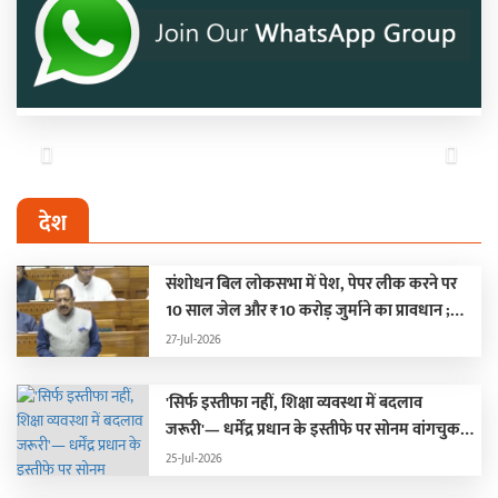
Previous
Next
देश
संशोधन बिल लोकसभा में पेश, पेपर लीक करने पर
10 साल जेल और ₹10 करोड़ जुर्माने का प्रावधान ;
हंगामे के कारण दोनों सदन स्थगित
27-Jul-2026
'सिर्फ इस्तीफा नहीं, शिक्षा व्यवस्था में बदलाव
जरूरी'— धर्मेंद्र प्रधान के इस्तीफे पर सोनम वांगचुक
की पहली प्रतिक्रिया
25-Jul-2026