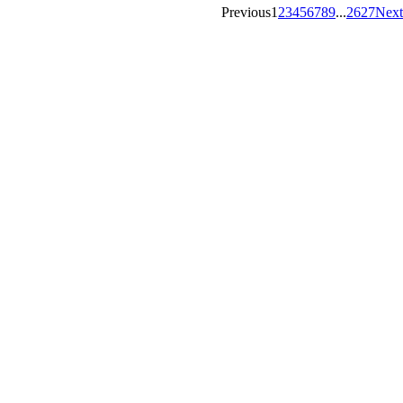
Previous
1
2
3
4
5
6
7
8
9
...
26
27
Next