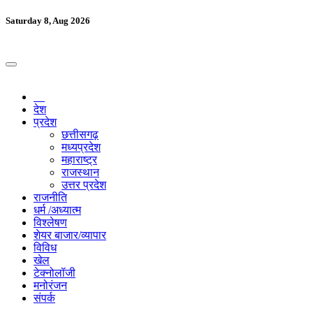
Saturday 8, Aug 2026
देश
प्रदेश
छत्तीसगढ़
मध्यप्रदेश
महाराष्ट्र
राजस्थान
उत्तर प्रदेश
राजनीति
धर्म /अध्यात्म
विश्लेषण
शेयर बाजार/व्यापार
विविध
खेल
टेक्नोलॉजी
मनोरंजन
संपर्क