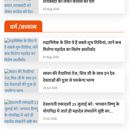
शराबबंदी को लेकर कांग्रेस को घेरा
02-Aug-2026
धर्म /अध्यात्म
रुद्राभिषेक के लिए ये हैं सबसे शुभ तिथियां, जानें कब
मिलेगा महादेव का विशेष आशीर्वाद
01-Aug-2026
सावन की तैयारियां तेज, शिव जी के साथ इन देव-
देवताओं की पूजा से चमकेगा भाग्य
24-Jul-2026
देवशयनी एकादशी 25 जुलाई को : भगवान विष्णु के
योगनिद्रा में जाते ही महादेव संभालेंगे सृष्टि का
संचालन, चार महीने बंद रहेंगे मांगलिक कार्य
21-Jul-2026