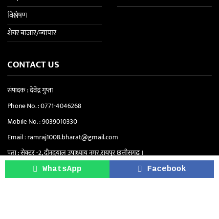
विश्लेषण
शेयर बाजार/व्यापार
CONTACT US
संपादक : देवेंद्र गुप्ता
Phone No. :
0771-4046268
Mobile No. :
9039010330
Email :
ramraj1008.bharat@gmail.com
पता : सेक्टर -2, दीनदयाल उपाध्याय नगर,रायपुर छत्तीसगढ़ ।
सिटी ऑफिस "रामराज" - सेंट्रल स्कूल के पास, सेक्टर
WhatsApp
Facebook
4, दीनदयाल उपाध्याय नगर, रायपुर (छत्तीसगढ़)
Copyright © 2021-2026. Ram Raj | All Rights Reserved.