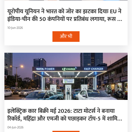
यूरोपीय यूनियन ने भारत को जोर का झटका दियाः EU ने
इंडिया-चीन की 50 कंपनियों पर प्रतिबंध लगाया, रूस से
है कनेक्शन
10-Jun-2026
और भी
इलेक्ट्रिक कार बिक्री मई 2026: टाटा मोटर्स ने बनाया
रिकॉर्ड, महिंद्रा और एमजी को पछाड़कर टॉप-5 में शामिल
हुए ये दिग्गज
04-Jun-2026