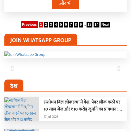
और भी
Previous
1
2
3
4
5
6
7
8
9
...
13
14
Next
JOIN WHATSAPP GROUP
Previous
Next
देश
संशोधन बिल लोकसभा में पेश, पेपर लीक करने पर
10 साल जेल और ₹10 करोड़ जुर्माने का प्रावधान ;
हंगामे के कारण दोनों सदन स्थगित
27-Jul-2026