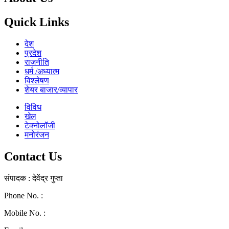
Quick Links
देश
प्रदेश
राजनीति
धर्म /अध्यात्म
विश्लेषण
शेयर बाजार/व्यापार
विविध
खेल
टेक्नोलॉजी
मनोरंजन
Contact Us
संपादक : देवेंद्र गुप्ता
Phone No. :
0771-4046268
Mobile No. :
9039010330