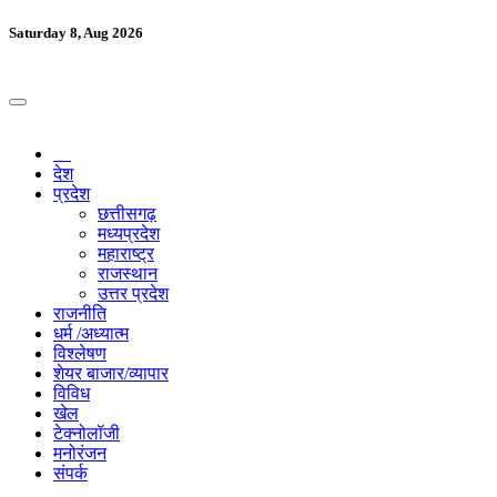
Saturday 8, Aug 2026
देश
प्रदेश
छत्तीसगढ़
मध्यप्रदेश
महाराष्ट्र
राजस्थान
उत्तर प्रदेश
राजनीति
धर्म /अध्यात्म
विश्लेषण
शेयर बाजार/व्यापार
विविध
खेल
टेक्नोलॉजी
मनोरंजन
संपर्क