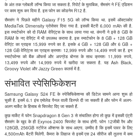
के अंत तक ग्लोबली लॉन्च किया जा सकता है. रिपोर्ट के मुताबिक, सैमसंग ने FE एडिशन
पर काम शुरू कर दिया है. इस फोन का कोडनेम R12 है.
सैमसंग ने पिछले महीने Galaxy F15 5G को लॉन्च किया था. इसमें ऑक्टाकोर
MediaTek Dimensity प्रोसेसर दिया गया है. इसकी बैटरी 6,000 mAh की है.
इस स्मार्टफोन को दो RAM वेरिएंट्स के साथ लाया गया था. कंपनी ने इसे 8 GB के
RAM के नए वेरिएंट में भी उपलब्ध कराया है. इस स्मार्टफोन के 8 GB + 128 GB
वेरिएंट का प्राइस 15,999 रुपये का है. इसके 4 GB + 128 GB और 6 GB +
128 GB वेरिएंट्स का प्राइस क्रमशः 12,999 रुपये और 14,499 रुपये का है. इन
स्मार्टफोन्स को बैंक ऑफर्स और अपग्रेड बोनस के साथ क्रमशः 11,999 रुपये,
13,499 रुपये और 14,999 रुपये में खरीदा जा सकता है. यह Ash Black,
Groovy Violet और Jazzy Green कलर्स में है.
संभावित स्पेसिफिकेशन
Samsung Galaxy S24 FE के स्पेसिफिकेशन्स की डिटेल सामने आना शुरू हो
चुकी है. इसमें 6.1 इंच एमोलेड पैनल वाली डिस्प्ले दी जा सकती है और फोन में अलग-
अलग मार्केट के हिसाब से चिपसेट दिए जा सकते हैं.
कुछ मार्केट में फोन Snapdragon 8 Gen 3 से संचालित होगा तो कुछ में इसकी एंट्री
सैमसंग के खुद के ही Exynos 2400 चिपसेट के साथ होगी. फोन 12जीबी रैम और
128GB, 256GB स्टोरेज ऑप्शन्स के साथ आएगा. उम्मीद है कि इसमें पावर के लिए
4,500mAh बैटरी मिलेगी. कैमरा के लिहाज से इसमें एस 24 सीरीज की तुलना में कम