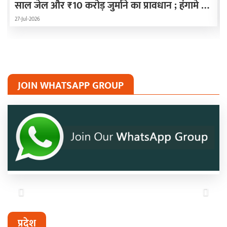
साल जेल और ₹10 करोड़ जुर्माने का प्रावधान ; हंगामे के
कारण दोनों सदन स्थगित
27-Jul-2026
JOIN WHATSAPP GROUP
Previous
Next
प्रदेश