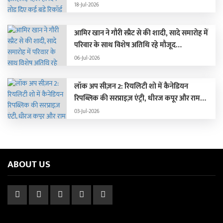
18-Jul-2026
आमिर खान ने गौरी स्प्रैट से की शादी, सादे समारोह में
परिवार के साथ विशेष अतिथि रहे मौजूद…
06-Jul-2026
लॉक अप सीज़न 2: रियलिटी शो में कैनेडियन
रिपब्लिक की सरप्राइज़ एंट्री, धीरज कपूर और राम
कपूर की लगी क्लास
03-Jul-2026
ABOUT US