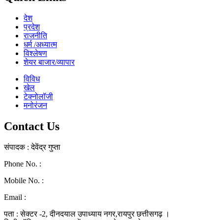
देश
प्रदेश
राजनीति
धर्म /अध्यात्म
विश्लेषण
शेयर बाजार/व्यापार
विविध
खेल
टेक्नोलॉजी
मनोरंजन
Contact Us
संपादक : देवेंद्र गुप्ता
Phone No. :
0771-4046268
Mobile No. :
9039010330
Email :
ramraj1008.bharat@gmail.com
पता : सेक्टर -2, दीनदयाल उपाध्याय नगर,रायपुर छत्तीसगढ़ ।