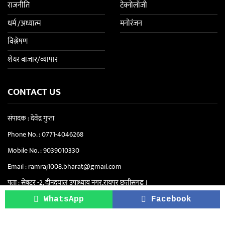
राजनीति
टेक्नोलॉजी
धर्म /अध्यात्म
मनोरंजन
विश्लेषण
शेयर बाजार/व्यापार
CONTACT US
संपादक : देवेंद्र गुप्ता
Phone No. :
0771-4046268
Mobile No. :
9039010330
Email :
ramraj1008.bharat@gmail.com
पता : सेक्टर -2, दीनदयाल उपाध्याय नगर,रायपुर छत्तीसगढ़ ।
सिटी ऑफिस "रामराज" - सेंट्रल स्कूल के पास, सेक्टर
WhatsApp
Facebook
4, दीनदयाल उपाध्याय नगर, रायपुर (छत्तीसगढ़)