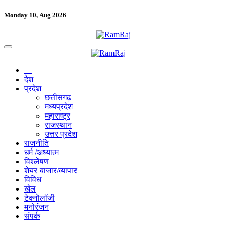
Monday 10, Aug 2026
देश
प्रदेश
छत्तीसगढ़
मध्यप्रदेश
महाराष्ट्र
राजस्थान
उत्तर प्रदेश
राजनीति
धर्म /अध्यात्म
विश्लेषण
शेयर बाजार/व्यापार
विविध
खेल
टेक्नोलॉजी
मनोरंजन
संपर्क