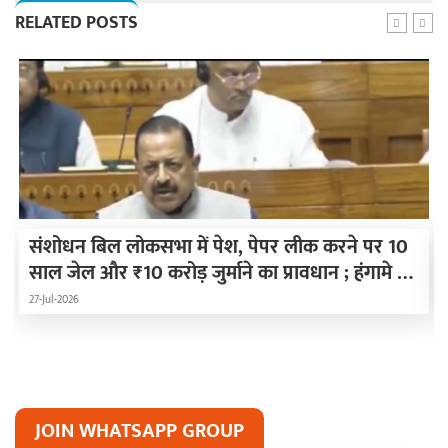
RELATED POSTS
संशोधन बिल लोकसभा में पेश, पेपर लीक करने पर 10
साल जेल और ₹10 करोड़ जुर्माने का प्रावधान ; हंगामे के
कारण दोनों सदन स्थगित
27-Jul-2026
JOIN WHATSAPP GROUP