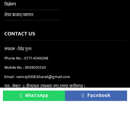
विश्लेषण
शेयर बाजार/व्यापार
CONTACT US
संपादक : देवेंद्र गुप्ता
Phone No. :
0771-4046268
Mobile No. :
9039010330
Email :
ramraj1008.bharat@gmail.com
पता : सेक्टर -2, दीनदयाल उपाध्याय नगर,रायपुर छत्तीसगढ़ ।
सिटी ऑफिस "रामराज" - सेंट्रल स्कूल के पास, सेक्टर
WhatsApp
Facebook
4, दीनदयाल उपाध्याय नगर, रायपुर (छत्तीसगढ़)
Copyright © 2021-2026. Ram Raj | All Rights Reserved.
About Us
Privacy Policy
Terms & Conditions
Disclaimer