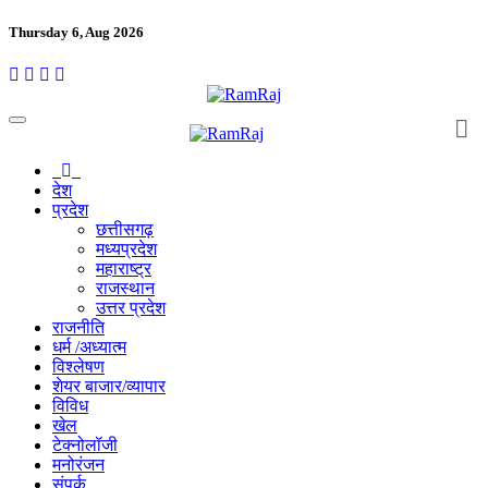
Thursday 6, Aug 2026
देश
प्रदेश
छत्तीसगढ़
मध्यप्रदेश
महाराष्ट्र
राजस्थान
उत्तर प्रदेश
राजनीति
धर्म /अध्यात्म
विश्लेषण
शेयर बाजार/व्यापार
विविध
खेल
टेक्नोलॉजी
मनोरंजन
संपर्क