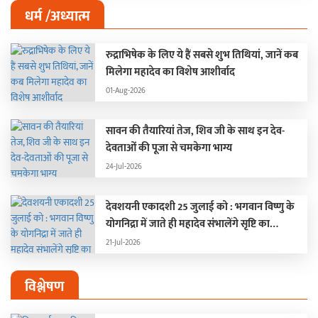
धर्म /अध्यात्म
रुद्राभिषेक के लिए ये हैं सबसे शुभ तिथियां, जानें कब
मिलेगा महादेव का विशेष आशीर्वाद
01-Aug-2026
सावन की तैयारियां तेज, शिव जी के साथ इन देव-
देवताओं की पूजा से चमकेगा भाग्य
24-Jul-2026
देवशयनी एकादशी 25 जुलाई को : भगवान विष्णु के
योगनिद्रा में जाते ही महादेव संभालेंगे सृष्टि का
संचालन, चार महीने बंद रहेंगे मांगलिक कार्य
21-Jul-2026
विश्लेषण