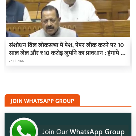
संशोधन बिल लोकसभा में पेश, पेपर लीक करने पर 10
साल जेल और ₹10 करोड़ जुर्माने का प्रावधान ; हंगामे के
कारण दोनों सदन स्थगित
27-Jul-2026
JOIN WHATSAPP GROUP