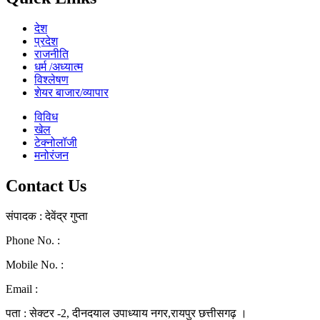
देश
प्रदेश
राजनीति
धर्म /अध्यात्म
विश्लेषण
शेयर बाजार/व्यापार
विविध
खेल
टेक्नोलॉजी
मनोरंजन
Contact Us
संपादक : देवेंद्र गुप्ता
Phone No. :
0771-4046268
Mobile No. :
9039010330
Email :
ramraj1008.bharat@gmail.com
पता : सेक्टर -2, दीनदयाल उपाध्याय नगर,रायपुर छत्तीसगढ़ ।