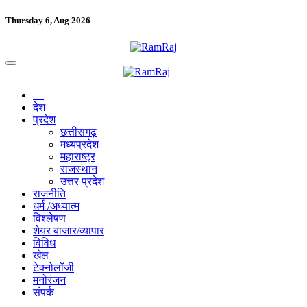
Thursday 6, Aug 2026
देश
प्रदेश
छत्तीसगढ़
मध्यप्रदेश
महाराष्ट्र
राजस्थान
उत्तर प्रदेश
राजनीति
धर्म /अध्यात्म
विश्लेषण
शेयर बाजार/व्यापार
विविध
खेल
टेक्नोलॉजी
मनोरंजन
संपर्क