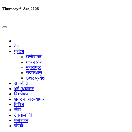
Thursday 6, Aug 2026
देश
प्रदेश
छत्तीसगढ़
मध्यप्रदेश
महाराष्ट्र
राजस्थान
उत्तर प्रदेश
राजनीति
धर्म /अध्यात्म
विश्लेषण
शेयर बाजार/व्यापार
विविध
खेल
टेक्नोलॉजी
मनोरंजन
संपर्क