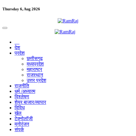
Thursday 6, Aug 2026
देश
प्रदेश
छत्तीसगढ़
मध्यप्रदेश
महाराष्ट्र
राजस्थान
उत्तर प्रदेश
राजनीति
धर्म /अध्यात्म
विश्लेषण
शेयर बाजार/व्यापार
विविध
खेल
टेक्नोलॉजी
मनोरंजन
संपर्क