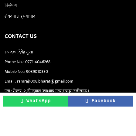
विश्लेषण
शेयर बाजार/व्यापार
CONTACT US
संपादक : देवेंद्र गुप्ता
Phone No. :
0771-4046268
Mobile No. :
9039010330
Email :
ramraj1008.bharat@gmail.com
पता : सेक्टर -2, दीनदयाल उपाध्याय नगर,रायपुर छत्तीसगढ़ ।
सिटी ऑफिस "रामराज" - सेंट्रल स्कूल के पास, सेक्टर
WhatsApp
Facebook
4, दीनदयाल उपाध्याय नगर, रायपुर (छत्तीसगढ़)
Copyright © 2021-2026. Ram Raj | All Rights Reserved.
About Us
Privacy Policy
Terms & Conditions
Disclaimer