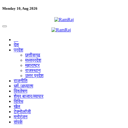
Monday 10, Aug 2026
देश
प्रदेश
छत्तीसगढ़
मध्यप्रदेश
महाराष्ट्र
राजस्थान
उत्तर प्रदेश
राजनीति
धर्म /अध्यात्म
विश्लेषण
शेयर बाजार/व्यापार
विविध
खेल
टेक्नोलॉजी
मनोरंजन
संपर्क