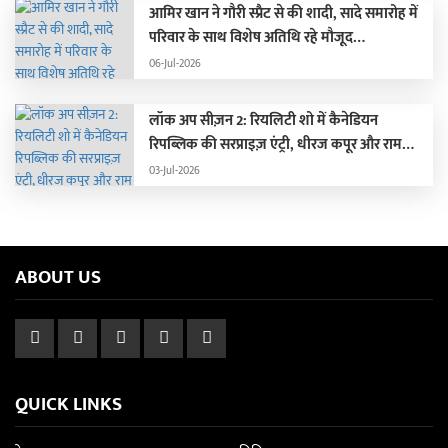
आमिर खान ने गौरी स्प्रैट से की शादी, सादे समारोह में
परिवार के साथ विशेष अतिथि रहे मौजूद…
06-Jul-2026
लॉक अप सीज़न 2: रियलिटी शो में कैनेडियन
रिपब्लिक की सरप्राइज़ एंट्री, धीरज कपूर और राम
कपूर की लगी क्लास
03-Jul-2026
ABOUT US
QUICK LINKS