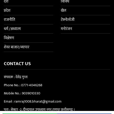
देश
विविध
प्रदेश
खेल
राजनीति
टेक्नोलॉजी
धर्म /अध्यात्म
मनोरंजन
विश्लेषण
शेयर बाजार/व्यापार
CONTACT US
संपादक : देवेंद्र गुप्ता
Phone No. :
0771-4046268
Mobile No. :
9039010330
Email :
ramraj1008.bharat@gmail.com
पता : सेक्टर -2, दीनदयाल उपाध्याय नगर,रायपुर छत्तीसगढ़ ।