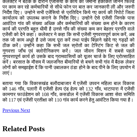
कलेक्टर ने बैठक के दौरान एजेंसियों के कार्य की जमीनी हकीकत जानने फिल्ड
पर काम कर रहे कर्मचारियों से सीधे फोन पर बात कर जानकारी ली और जरुरी
निर्देश दिए। उन्होने सभी एजेंसियो से प्रतिदिन किये गए कार्य की रिपोर्ट जिला
कार्यालय को उपलब्ध कराने के निर्देश दिए। उन्होने ऐसे एजेंसी जिनके पास
आवंटित गांव की संख्या अधिक और कर्मचारियों की संख्या कम होने के कारण
कार्य की प्रगति बहुत धीमी है उनसे गाँव की संख्या कम कर बेहतर प्रगति वाले
एजेंसी को देने कहा। कलेक्टर ने कहा कि सभी एजेंसी गुणवत्तापूर्ण काम करें, अब
तक जो काम अधूरे है उसे जल्द पूरा करें तथा पाईप बिछाने खोदे गए गड्ढों को
ठीक करें। उन्होंने कहा कि सभी जल स्रोतों का टेस्टिंग किट से जल की
गुणवत्ता जाँच एवं क्लोरीनिकरण करें। जल जीवन मिशन में सबसे पहले
गुणवत्तापूर्ण कार्य हो उसके बाद ग्रामवासियों को यूजर चार्ज के लिए प्रोत्साहित
करें। बरसात के मौसम में जलजनित बीमारियों से बचने सभी गांव में बैठक लेकर
लोगों को समझाईश दें कि पानी उबालकर ठंडा होने के बाद पीने के लिए उपयोग में
लाएं।
बताया गया कि विकासखंड बलौदाबाजार में एजेंसी उपवन महिला बाल विकास
को 146 गाँव, पलारी में एजेंसी हेल्प एंड हेल्प को 132 गाँव, भाटापारा में एजेंसी
कामगार फाउंडेशन को 108 गाँव, कसडोल में एजेंसी विकास आशा सेवा समिति
को 117 एवं एजेंसी प्रतीक्षा को 110 गांव कार्य करने हेतु आवंटित किया गया है।
Previous
Next
Related Posts