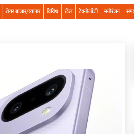
शेयर बाजार/व्यापार
विविध
खेल
टेक्नोलॉजी
मनोरंजन
संपर