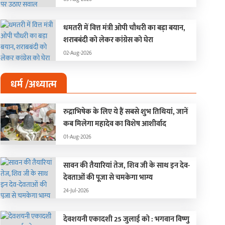
धमतरी में वित्त मंत्री ओपी चौधरी का बड़ा बयान,
शराबबंदी को लेकर कांग्रेस को घेरा
02-Aug-2026
धर्म /अध्यात्म
रुद्राभिषेक के लिए ये हैं सबसे शुभ तिथियां, जानें
कब मिलेगा महादेव का विशेष आशीर्वाद
01-Aug-2026
1 जुलाई को भारत में एंट्री लेगा
Oppo A7 Pro Max में म
या बजट स्मार्टफोन
सकता है 120Hz OLED डिस्
लॉन्च से पहले सामने आए 
सावन की तैयारियां तेज, शिव जी के साथ इन देव-
-Jul-2026
21-Jul-2026
देवताओं की पूजा से चमकेगा भाग्य
24-Jul-2026
देवशयनी एकादशी 25 जुलाई को : भगवान विष्णु