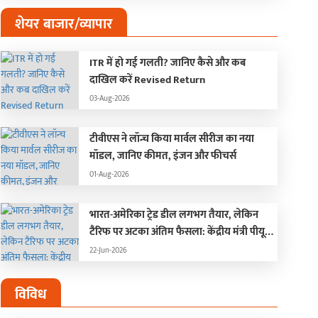
शेयर बाजार/व्यापार
ITR में हो गई गलती? जानिए कैसे और कब
दाखिल करें Revised Return
03-Aug-2026
टीवीएस ने लॉन्च किया मार्वल सीरीज का नया
मॉडल, जानिए कीमत, इंजन और फीचर्स
01-Aug-2026
भारत-अमेरिका ट्रेड डील लगभग तैयार, लेकिन
टैरिफ पर अटका अंतिम फैसला: केंद्रीय मंत्री पीयूष
गोयल
22-Jun-2026
विविध