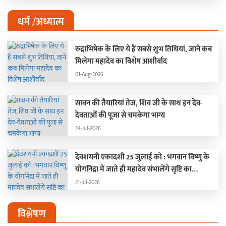
धर्म /अध्यात्म
रुद्राभिषेक के लिए ये हैं सबसे शुभ तिथियां, जानें कब
मिलेगा महादेव का विशेष आशीर्वाद
01-Aug-2026
सावन की तैयारियां तेज, शिव जी के साथ इन देव-
देवताओं की पूजा से चमकेगा भाग्य
24-Jul-2026
देवशयनी एकादशी 25 जुलाई को : भगवान विष्णु के
योगनिद्रा में जाते ही महादेव संभालेंगे सृष्टि का
संचालन, चार महीने बंद रहेंगे मांगलिक कार्य
21-Jul-2026
विश्लेषण