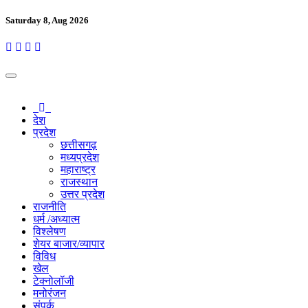
Saturday 8, Aug 2026
देश
प्रदेश
छत्तीसगढ़
मध्यप्रदेश
महाराष्ट्र
राजस्थान
उत्तर प्रदेश
राजनीति
धर्म /अध्यात्म
विश्लेषण
शेयर बाजार/व्यापार
विविध
खेल
टेक्नोलॉजी
मनोरंजन
संपर्क