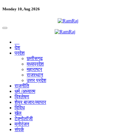
Monday 10, Aug 2026
देश
प्रदेश
छत्तीसगढ़
मध्यप्रदेश
महाराष्ट्र
राजस्थान
उत्तर प्रदेश
राजनीति
धर्म /अध्यात्म
विश्लेषण
शेयर बाजार/व्यापार
विविध
खेल
टेक्नोलॉजी
मनोरंजन
संपर्क