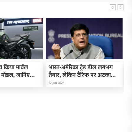
च किया मार्वल
भारत-अमेरिका ट्रेड डील लगभग
ह
 मॉडल, जानिए
तैयार, लेकिन टैरिफ पर अटका
न
र फीचर्स
अंतिम फैसला: केंद्रीय मंत्री पीयूष
अ
22-Jun-2026
20
गोयल