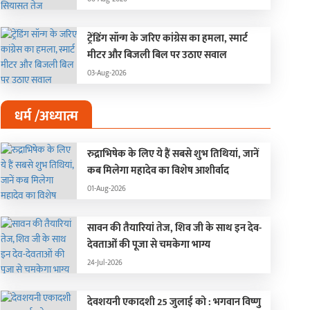
ट्रेंडिंग सॉन्ग के जरिए कांग्रेस का हमला, स्मार्ट
मीटर और बिजली बिल पर उठाए सवाल
03-Aug-2026
धर्म /अध्यात्म
रुद्राभिषेक के लिए ये हैं सबसे शुभ तिथियां, जानें
र टैक्सपेयर के लिए 31 जुलाई
यूरोपीय यूनियन ने भारत क
कब मिलेगा महादेव का विशेष आशीर्वाद
हीं है आखिरी तारीख, जानिए
का झटका दियाः EU ने इंड
लग-अलग डेडलाइन
की 50 कंपनियों पर प्रतिबं
01-Aug-2026
-Jun-2026
10-Jun-2026
लगाया, रूस से है कनेक्शन
सावन की तैयारियां तेज, शिव जी के साथ इन देव-
देवताओं की पूजा से चमकेगा भाग्य
24-Jul-2026
देवशयनी एकादशी 25 जुलाई को : भगवान विष्णु