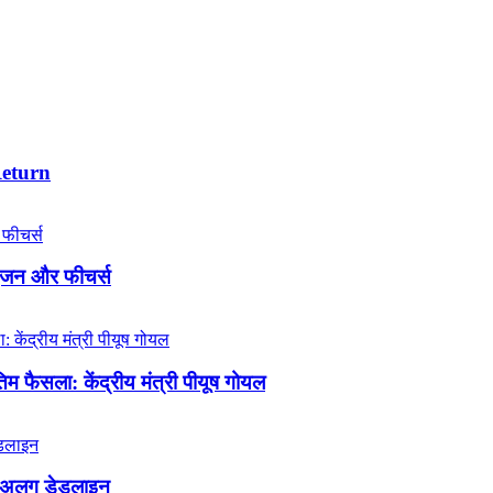
Return
इंजन और फीचर्स
 फैसला: केंद्रीय मंत्री पीयूष गोयल
लग-अलग डेडलाइन