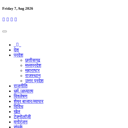
Friday 7, Aug 2026
देश
प्रदेश
छत्तीसगढ़
मध्यप्रदेश
महाराष्ट्र
राजस्थान
उत्तर प्रदेश
राजनीति
धर्म /अध्यात्म
विश्लेषण
शेयर बाजार/व्यापार
विविध
खेल
टेक्नोलॉजी
मनोरंजन
संपर्क