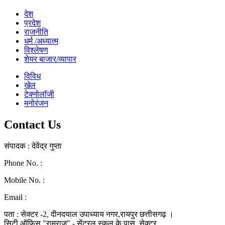
देश
प्रदेश
राजनीति
धर्म /अध्यात्म
विश्लेषण
शेयर बाजार/व्यापार
विविध
खेल
टेक्नोलॉजी
मनोरंजन
Contact Us
संपादक : देवेंद्र गुप्ता
Phone No. :
0771-4046268
Mobile No. :
9039010330
Email :
ramraj1008.bharat@gmail.com
पता : सेक्टर -2, दीनदयाल उपाध्याय नगर,रायपुर छत्तीसगढ़ ।
सिटी ऑफिस "रामराज" - सेंट्रल स्कूल के पास, सेक्टर