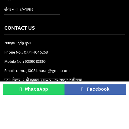
शेयर बाजार/व्यापार
CONTACT US
संपादक : देवेंद्र गुप्ता
Phone No. :
0771-4046268
Mobile No. :
9039010330
Email :
ramraj1008.bharat@gmail.com
पता : सेक्टर -2, दीनदयाल उपाध्याय नगर,रायपुर छत्तीसगढ़ ।
सिटी ऑफिस "रामराज" - सेंट्रल स्कूल के पास, सेक्टर
WhatsApp
Facebook
4, दीनदयाल उपाध्याय नगर, रायपुर (छत्तीसगढ़)
Copyright © 2021-2026. Ram Raj | All Rights Reserved.
About Us
Privacy Policy
Terms & Conditions
Disclaimer