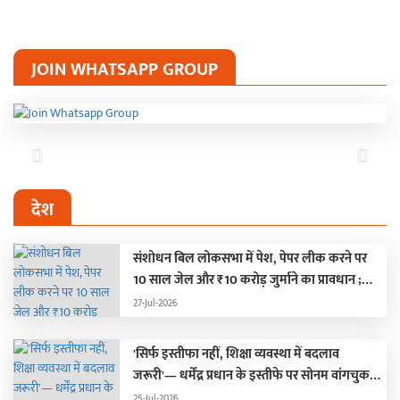
JOIN WHATSAPP GROUP
Previous
Next
देश
संशोधन बिल लोकसभा में पेश, पेपर लीक करने पर
10 साल जेल और ₹10 करोड़ जुर्माने का प्रावधान ;
हंगामे के कारण दोनों सदन स्थगित
27-Jul-2026
'सिर्फ इस्तीफा नहीं, शिक्षा व्यवस्था में बदलाव
जरूरी'— धर्मेंद्र प्रधान के इस्तीफे पर सोनम वांगचुक
की पहली प्रतिक्रिया
25-Jul-2026