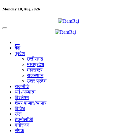
Monday 10, Aug 2026
देश
प्रदेश
छत्तीसगढ़
मध्यप्रदेश
महाराष्ट्र
राजस्थान
उत्तर प्रदेश
राजनीति
धर्म /अध्यात्म
विश्लेषण
शेयर बाजार/व्यापार
विविध
खेल
टेक्नोलॉजी
मनोरंजन
संपर्क