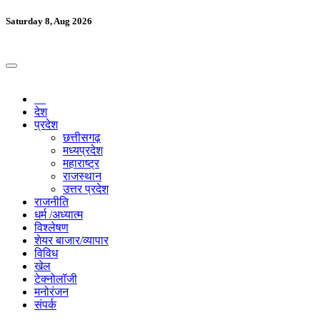
Saturday 8, Aug 2026
देश
प्रदेश
छत्तीसगढ़
मध्यप्रदेश
महाराष्ट्र
राजस्थान
उत्तर प्रदेश
राजनीति
धर्म /अध्यात्म
विश्लेषण
शेयर बाजार/व्यापार
विविध
खेल
टेक्नोलॉजी
मनोरंजन
संपर्क