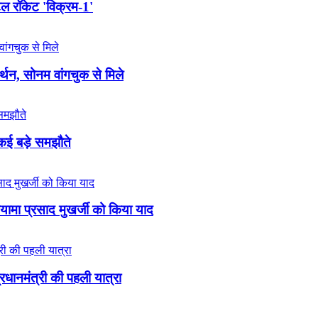
टल रॉकेट 'विक्रम-1'
न, सोनम वांगचुक से मिले
 कई बड़े समझौते
्यामा प्रसाद मुखर्जी को किया याद
प्रधानमंत्री की पहली यात्रा