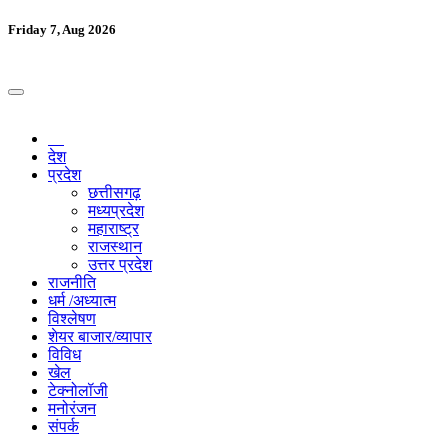
Friday 7, Aug 2026
देश
प्रदेश
छत्तीसगढ़
मध्यप्रदेश
महाराष्ट्र
राजस्थान
उत्तर प्रदेश
राजनीति
धर्म /अध्यात्म
विश्लेषण
शेयर बाजार/व्यापार
विविध
खेल
टेक्नोलॉजी
मनोरंजन
संपर्क