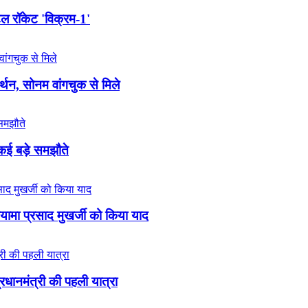
टल रॉकेट 'विक्रम-1'
न, सोनम वांगचुक से मिले
 कई बड़े समझौते
्यामा प्रसाद मुखर्जी को किया याद
प्रधानमंत्री की पहली यात्रा