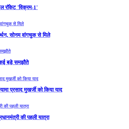
टल रॉकेट 'विक्रम-1'
न, सोनम वांगचुक से मिले
 कई बड़े समझौते
्यामा प्रसाद मुखर्जी को किया याद
प्रधानमंत्री की पहली यात्रा