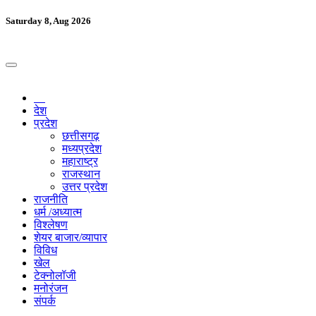
Saturday 8, Aug 2026
देश
प्रदेश
छत्तीसगढ़
मध्यप्रदेश
महाराष्ट्र
राजस्थान
उत्तर प्रदेश
राजनीति
धर्म /अध्यात्म
विश्लेषण
शेयर बाजार/व्यापार
विविध
खेल
टेक्नोलॉजी
मनोरंजन
संपर्क