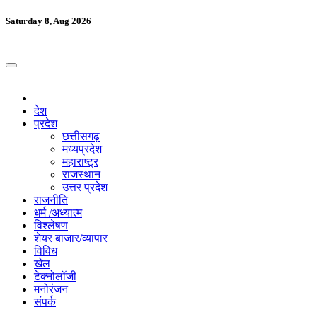
Saturday 8, Aug 2026
देश
प्रदेश
छत्तीसगढ़
मध्यप्रदेश
महाराष्ट्र
राजस्थान
उत्तर प्रदेश
राजनीति
धर्म /अध्यात्म
विश्लेषण
शेयर बाजार/व्यापार
विविध
खेल
टेक्नोलॉजी
मनोरंजन
संपर्क