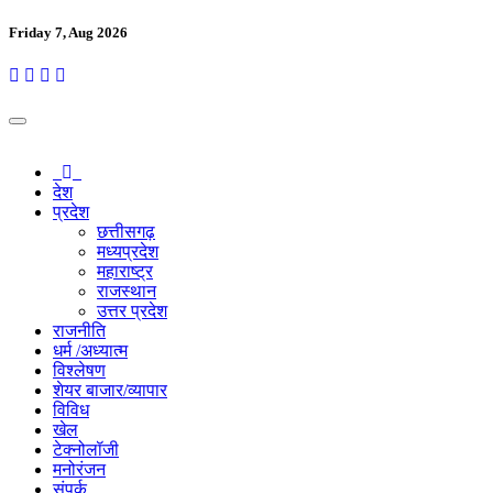
Friday 7, Aug 2026
देश
प्रदेश
छत्तीसगढ़
मध्यप्रदेश
महाराष्ट्र
राजस्थान
उत्तर प्रदेश
राजनीति
धर्म /अध्यात्म
विश्लेषण
शेयर बाजार/व्यापार
विविध
खेल
टेक्नोलॉजी
मनोरंजन
संपर्क