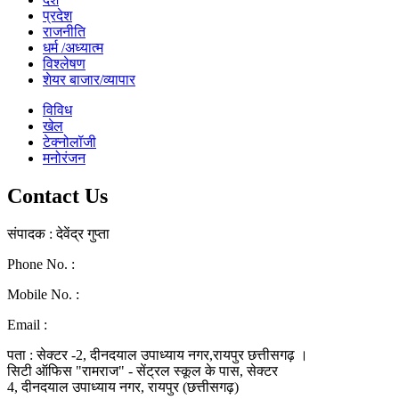
प्रदेश
राजनीति
धर्म /अध्यात्म
विश्लेषण
शेयर बाजार/व्यापार
विविध
खेल
टेक्नोलॉजी
मनोरंजन
Contact Us
संपादक : देवेंद्र गुप्ता
Phone No. :
0771-4046268
Mobile No. :
9039010330
Email :
ramraj1008.bharat@gmail.com
पता : सेक्टर -2, दीनदयाल उपाध्याय नगर,रायपुर छत्तीसगढ़ ।
सिटी ऑफिस "रामराज" - सेंट्रल स्कूल के पास, सेक्टर
4, दीनदयाल उपाध्याय नगर, रायपुर (छत्तीसगढ़)