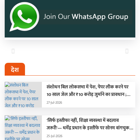
Previous
Next
देश
संशोधन बिल लोकसभा में पेश, पेपर लीक करने पर
10 साल जेल और ₹10 करोड़ जुर्माने का प्रावधान ;
हंगामे के कारण दोनों सदन स्थगित
27-Jul-2026
'सिर्फ इस्तीफा नहीं, शिक्षा व्यवस्था में बदलाव
जरूरी'— धर्मेंद्र प्रधान के इस्तीफे पर सोनम वांगचुक
की पहली प्रतिक्रिया
25-Jul-2026