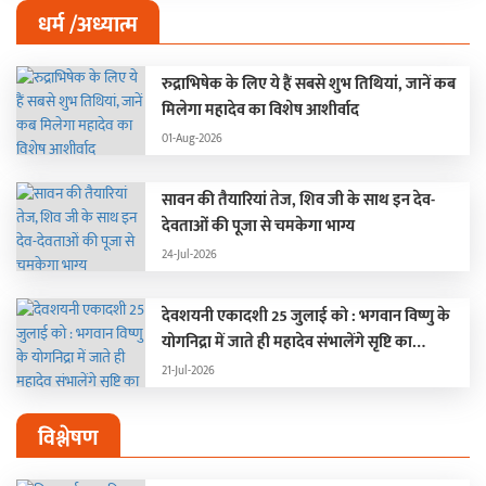
धर्म /अध्यात्म
रुद्राभिषेक के लिए ये हैं सबसे शुभ तिथियां, जानें कब
मिलेगा महादेव का विशेष आशीर्वाद
01-Aug-2026
सावन की तैयारियां तेज, शिव जी के साथ इन देव-
देवताओं की पूजा से चमकेगा भाग्य
24-Jul-2026
देवशयनी एकादशी 25 जुलाई को : भगवान विष्णु के
योगनिद्रा में जाते ही महादेव संभालेंगे सृष्टि का
संचालन, चार महीने बंद रहेंगे मांगलिक कार्य
21-Jul-2026
विश्लेषण