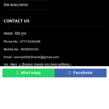
शेयर बाजार/व्यापार
CONTACT US
संपादक : देवेंद्र गुप्ता
Phone No. :
0771-4046268
Mobile No. :
9039010330
Email :
ramraj1008.bharat@gmail.com
पता : सेक्टर -2, दीनदयाल उपाध्याय नगर,रायपुर छत्तीसगढ़ ।
सिटी ऑफिस "रामराज" - सेंट्रल स्कूल के पास, सेक्टर
WhatsApp
Facebook
4, दीनदयाल उपाध्याय नगर, रायपुर (छत्तीसगढ़)
Copyright © 2021-2026. Ram Raj | All Rights Reserved.
About Us
Privacy Policy
Terms & Conditions
Disclaimer
Contact Us