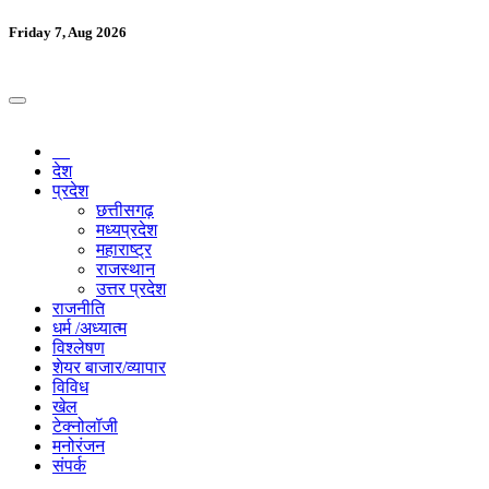
Friday 7, Aug 2026
देश
प्रदेश
छत्तीसगढ़
मध्यप्रदेश
महाराष्ट्र
राजस्थान
उत्तर प्रदेश
राजनीति
धर्म /अध्यात्म
विश्लेषण
शेयर बाजार/व्यापार
विविध
खेल
टेक्नोलॉजी
मनोरंजन
संपर्क