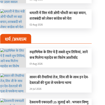
धमतरी में वित्त मंत्री ओपी चौधरी का बड़ा बयान,
शराबबंदी को लेकर कांग्रेस को घेरा
02-Aug-2026
धर्म /अध्यात्म
स्त्री 2’ के बाद श्रद्धा कपूर का बड़ा
बॉक्स ऑफिस पर राम चर
रुद्राभिषेक के लिए ये हैं सबसे शुभ तिथियां, जानें
माका, फिल्म ‘ईठा’ में बनेंगी
जलवा, 14वें दिन ‘पेद्दी’ ने 
कब मिलेगा महादेव का विशेष आशीर्वाद
हाराष्ट्र की मशहूर लोक कलाकार
सहित दुनियाभर में बनाया 
-Jun-2026
21-Jun-2026
01-Aug-2026
िथाबाई
रिकॉर्ड
सावन की तैयारियां तेज, शिव जी के साथ इन देव-
देवताओं की पूजा से चमकेगा भाग्य
24-Jul-2026
देवशयनी एकादशी 25 जुलाई को : भगवान विष्णु