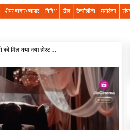
शेयर बाजार/व्यापार
विविध
खेल
टेक्नोलॉजी
मनोरंजन
संपर
ो को मिल गया नया होस्ट …