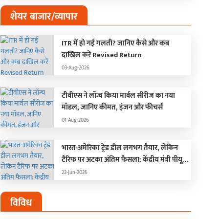
शेयर बाजार/व्यापार
ITR में हो गई गलती? जानिए कैसे और कब
दाखिल करें Revised Return
03-Aug-2026
टीवीएस ने लॉन्च किया मार्वल सीरीज का नया
मॉडल, जानिए कीमत, इंजन और फीचर्स
01-Aug-2026
भारत-अमेरिका ट्रेड डील लगभग तैयार, लेकिन
टैरिफ पर अटका अंतिम फैसला: केंद्रीय मंत्री पीयूष
गोयल
22-Jun-2026
विविध