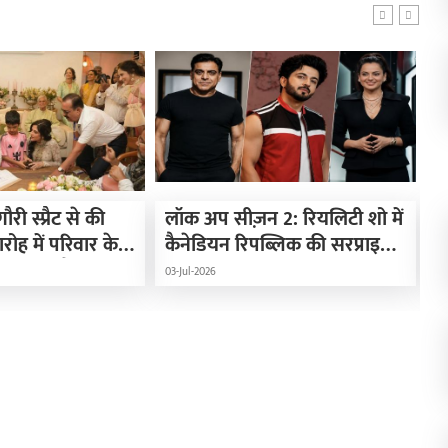
ी स्प्रैट से की
लॉक अप सीज़न 2: रियलिटी शो में
‘
रोह में परिवार के
कैनेडियन रिपब्लिक की सरप्राइज़
ध
िथि रहे मौजूद…
एंट्री, धीरज कपूर और राम कपूर
म
03-Jul-2026
26
की लगी क्लास
व