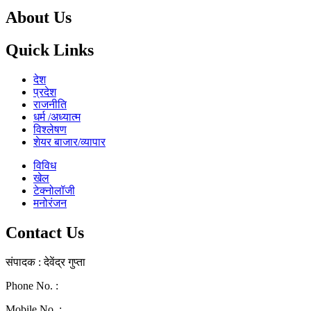
About Us
Quick Links
देश
प्रदेश
राजनीति
धर्म /अध्यात्म
विश्लेषण
शेयर बाजार/व्यापार
विविध
खेल
टेक्नोलॉजी
मनोरंजन
Contact Us
संपादक : देवेंद्र गुप्ता
Phone No. :
0771-4046268
Mobile No. :
9039010330